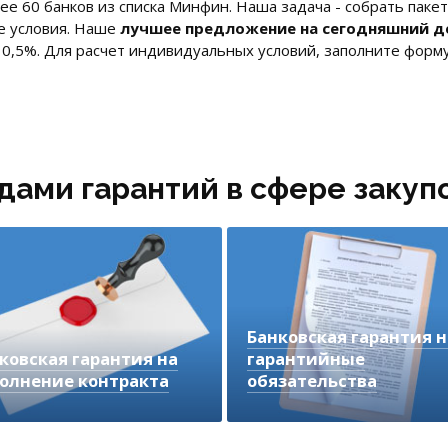
 60 банков из списка Минфин. Наша задача - собрать пакет
е условия. Наше
лучшее предложение на сегодняшний д
т 0,5%. Для расчет индивидуальных условий, заполните форму
дами гарантий в сфере закуп
Банковская гарантия н
ковская гарантия на
гарантийные
олнение контракта
обязательства
берем банк с наименьшей
Требуется по окончании
ссией или банк, который
выполнения контракта до