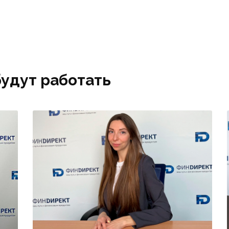
ет выдать в максимально
подписания акта выполнен
ткие сроки.
работ или КС-2, КС-3.
будут работать