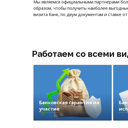
Мы являемся официальными партнерами более
образом, чтобы получить наиболее выгодны
визита банк, по двум документам и ставке о
Работаем со всеми ви
Банковская гарантия на
Бан
участие
исп
Для обеспечения заявок на
Под
участие в государственных
коми