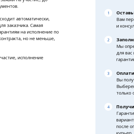
ументов.
Оставь
сходит автоматически,
Вам пер
ля заказчика. Самая
и консу
арантиям на исполнение по
контракта, но не меньше,
Заполн
Мы опр
для вас
участие, исполнение
гаранти
Оплати
Вы полу
Выберем
только 
Получи
Гаранти
вариант
после о
курьер