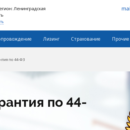
mai
егион: Ленинградская
ть
ть
опровождение
Лизинг
Страхование
Прочие 
нтия по 44-ФЗ
рантия по 44-