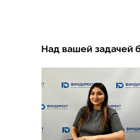
закупках, проводимых по 44-
мож
ФЗ, 223-ФЗ.
коро
Над вашей задачей 