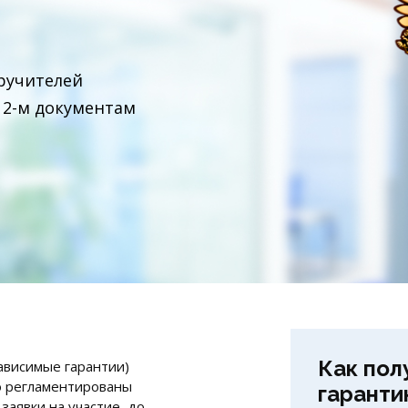
оручителей
 2-м документам
Как пол
зависимые гарантии)
го регламентированы
гаранти
заявки на участие, до